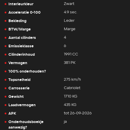
Interieurkleur
Zwart
Acceleratie 0-100
4.9 sec.
Bekleding
Leder
BTW/Marge
Marge
Aantal cilinders
4
Emissieklasse
6
Cilinderinhoud
1991 CC
Vermogen
381 PK
100% onderhouden?
Topsnelheid
275 km/h
Carrosserie
Cabriolet
Gewicht
1710 KG
Laadvermogen
435 KG
APK
tot 26-09-2026
Onderhoudsboekje
ja
aanwezig?