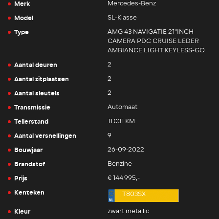
Merk
Mercedes-Benz
Model
SL-Klasse
Type
AMG 43 NAVIGATIE 21"INCH
CAMERA PDC CRUISE LEDER
AMBIANCE LIGHT KEYLESS-GO
Aantal deuren
2
Aantal zitplaatsen
2
Aantal sleutels
2
Transmissie
Automaat
Tellerstand
11.031 KM
Aantal versnellingen
9
Bouwjaar
26-09-2022
Brandstof
Benzine
Prijs
€ 144.995,-
Kenteken
T803SX
Kleur
zwart metallic